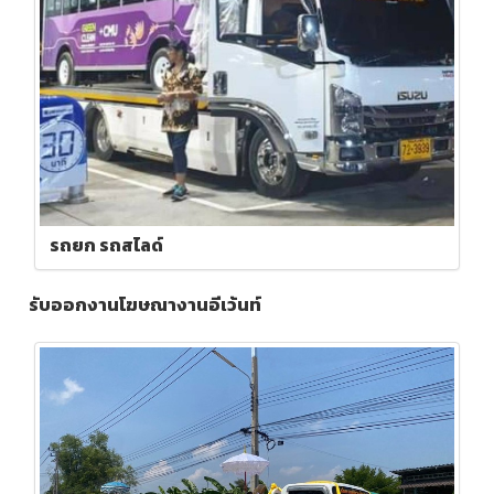
รถยก รถสไลด์
รับออกงานโฆษณางานอีเว้นท์